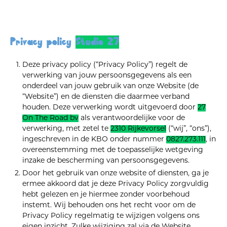
Privacy policy
Studio 27
Deze privacy policy (“Privacy Policy”) regelt de
verwerking van jouw persoonsgegevens als een
onderdeel van jouw gebruik van onze Website (de
“Website”) en de diensten die daarmee verband
houden. Deze verwerking wordt uitgevoerd door
27
On The Road bv
als verantwoordelijke voor de
verwerking, met zetel te
2310 Rijkevorsel
(“wij”, “ons”),
ingeschreven in de KBO onder nummer
0827.273.111
, in
overeenstemming met de toepasselijke wetgeving
inzake de bescherming van persoonsgegevens.
Door het gebruik van onze website of diensten, ga je
ermee akkoord dat je deze Privacy Policy zorgvuldig
hebt gelezen en je hiermee zonder voorbehoud
instemt. Wij behouden ons het recht voor om de
Privacy Policy regelmatig te wijzigen volgens ons
eigen inzicht. Zulke wijziging zal via de Website