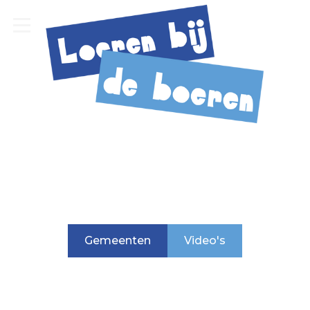
Ontdek samen met Loeren bij de boeren de oorsprong
van ons dagelijks eten. In samenwerking met vzw 't
Pleckske stippelden we fietsroutes uit in 6 gemeenten.
Tijdens deze fietstochten nemen we je mee achter de
schermen van moderne land- en tuinbouwbedrijven.
Gemeenten
Video's